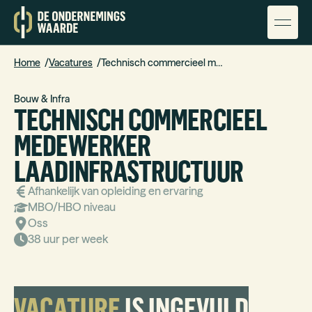
Home
Vacatures
Technisch commercieel medewerker laadinfrastructuur
Bouw & Infra
TECHNISCH COMMERCIEEL
MEDEWERKER
LAADINFRASTRUCTUUR
Afhankelijk van opleiding en ervaring
MBO/HBO
niveau
Oss
38 uur per week
VACATURE
IS INGEVULD