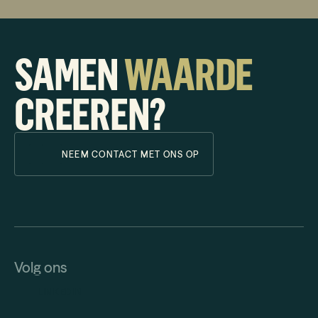
samen bereikt. Iedereen kent elkaar en werkt samen
aangezamenlijke doelen. Je hebt de ruimte om jezelf te
ontwikkelen en mee te groeien met het bedrijf én de
SAMEN
WAARDE
mensen om je heen!
CREEREN?
NEEM CONTACT MET ONS OP
Volg ons
LINKEDIN