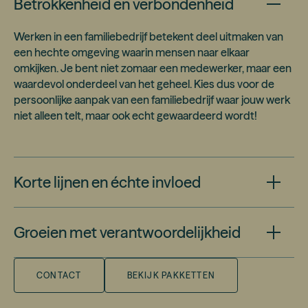
Betrokkenheid en verbondenheid
Werken in een familiebedrijf betekent deel uitmaken van
een hechte omgeving waarin mensen naar elkaar
omkijken. Je bent niet zomaar een medewerker, maar een
waardevol onderdeel van het geheel. Kies dus voor de
persoonlijke aanpak van een familiebedrijf waar jouw werk
niet alleen telt, maar ook echt gewaardeerd wordt!
Korte lijnen en échte invloed
Door de informele sfeer en directe communicatie kun je
Groeien met verantwoordelijkheid
snel schakelen, meedenken en daadwerkelijk bijdragen.
Jouw ideeën en inzet maken zichtbaar verschil.
Het werken in een familiebedrijf bied je de kans om in een
CONTACT
BEKIJK PAKKETTEN
warme, betrokken omgeving te groeien,
verantwoordelijkheid te nemen en trots te zijn op wat je