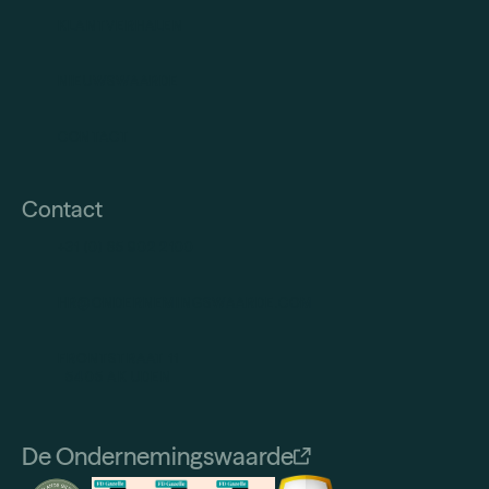
KLANTVERHALEN
NIEUWSWAARDE
CONTACT
Contact
+31 (0) 85 902 2100
HR@ONDERNEMINGSWAARDE.COM
FRONTSTRAAT 11
5405 AK UDEN
De Ondernemingswaarde