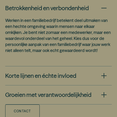
Betrokkenheid en verbondenheid
Werken in een familiebedrijf betekent deel uitmaken van
een hechte omgeving waarin mensen naar elkaar
omkijken. Je bent niet zomaar een medewerker, maar een
waardevol onderdeel van het geheel. Kies dus voor de
persoonlijke aanpak van een familiebedrijf waar jouw werk
niet alleen telt, maar ook echt gewaardeerd wordt!
Korte lijnen en échte invloed
Door de informele sfeer en directe communicatie kun je
Groeien met verantwoordelijkheid
snel schakelen, meedenken en daadwerkelijk bijdragen.
Jouw ideeën en inzet maken zichtbaar verschil.
Het werken in een familiebedrijf bied je de kans om in een
CONTACT
warme, betrokken omgeving te groeien,