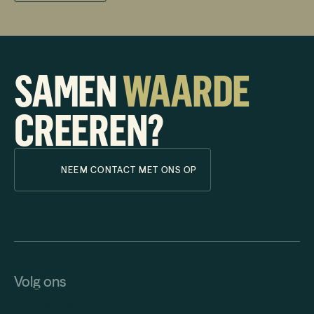
verantwoordelijkheid te nemen en trots te zijn op wat je
samen bereikt. Iedereen kent elkaar en werkt samen
aangezamenlijke doelen. Je hebt de ruimte om jezelf te
ontwikkelen en mee te groeien met het bedrijf én de
SAMEN
WAARDE
mensen om je heen!
CREEREN?
NEEM CONTACT MET ONS OP
Volg ons
LINKEDIN