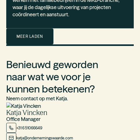
werken met familiebedrijven in de MKB-branche,
waar jij de dagelijkse uitvoering van projecten
coördineert en aanstuurt.
MEER LADEN
Benieuwd geworden
naar wat we voor je
kunnen betekenen?
Neem contact op met
Katja.
Katja Vincken
Office Manager
+31 6 51066649
katja@ondernemingswaarde.com