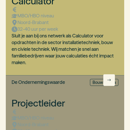
Calculator
MBO/HBO
niveau
Noord-Brabant
32-40 uur per week
Sluit je aan bij ons netwerk als Calculator voor
opdrachten in de sector installatietechniek, bouw
en civiele techniek. Wij matchen je snel aan
familiebedrijven waar jouw calculaties écht impact
maken.
De Ondernemingswaarde
Bouw & Infra
Projectleider
MBO/HBO
niveau
Noord-Brabant