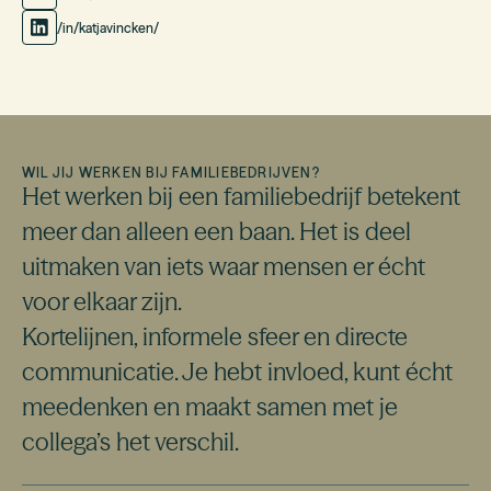
/in/katjavincken/
WIL JIJ WERKEN BIJ FAMILIEBEDRIJVEN?
Het werken bij een familiebedrijf betekent
meer dan alleen een baan. Het is deel
uitmaken van iets waar mensen er écht
voor elkaar zijn.
Kortelijnen, informele sfeer en directe
communicatie. Je hebt invloed, kunt écht
meedenken en maakt samen met je
collega’s het verschil.