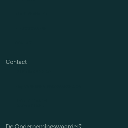
KLANTVERHALEN
NIEUWSWAARDE
CONTACT
Contact
+31 (0) 85 902 2100
HR@ONDERNEMINGSWAARDE.COM
FRONTSTRAAT 11
5405 AK UDEN
De Ondernemingswaarde